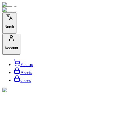
Norsk
Account
E-shop
Assets
Cases