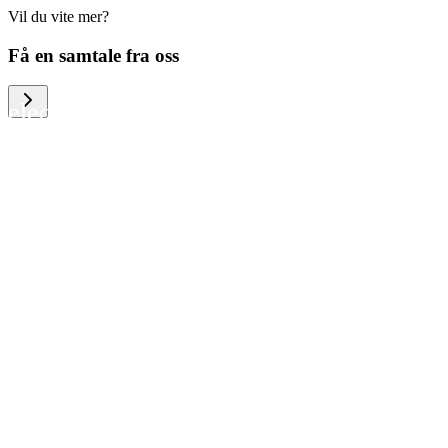
Vil du vite mer?
We help large organizations, the public
Få en samtale fra oss
sector and resellers of consumer
electronics to become more circular in
the way they think and act. To be
specific, we provide our partners and
customers with different services that
help them to manage mobile phones,
computers and other tech devices in a
way that is both cost-efficient and
sustainable.