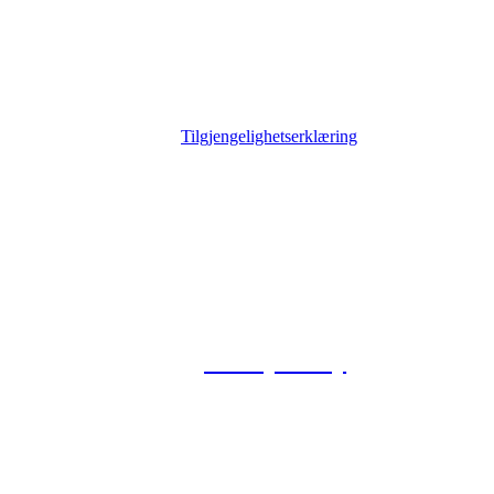
Tilgjengelighetserklæring
© 2026 Foxway
Privacy Policy