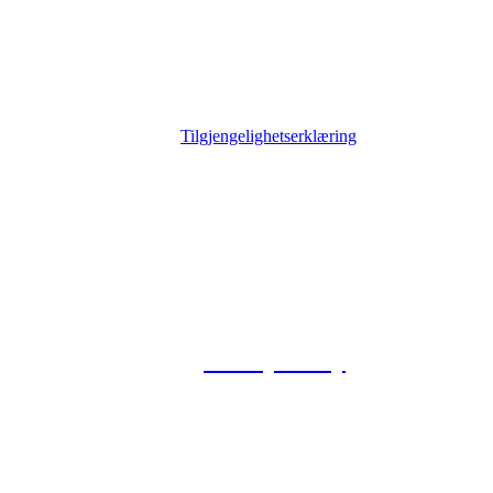
Tilgjengelighetserklæring
© 2026 Foxway
Privacy Policy