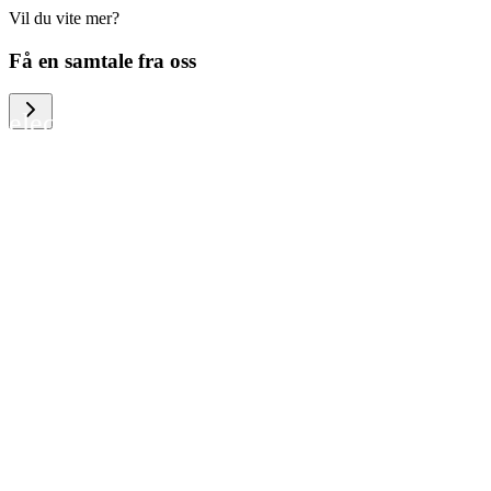
Vil du vite mer?
We help large organizations, the public
Få en samtale fra oss
sector and resellers of consumer
electronics to become more circular in
the way they think and act. To be
specific, we provide our partners and
customers with different services that
help them to manage mobile phones,
computers and other tech devices in a
way that is both cost-efficient and
sustainable.