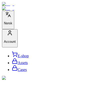
Norsk
Account
E-shop
Assets
Cases