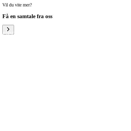
Vil du vite mer?
We help large organizations, the public
Få en samtale fra oss
sector and resellers of consumer
electronics to become more circular in
the way they think and act. To be
specific, we provide our partners and
customers with different services that
help them to manage mobile phones,
computers and other tech devices in a
way that is both cost-efficient and
sustainable.