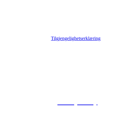
Tilgjengelighetserklæring
© 2026 Foxway
Privacy Policy