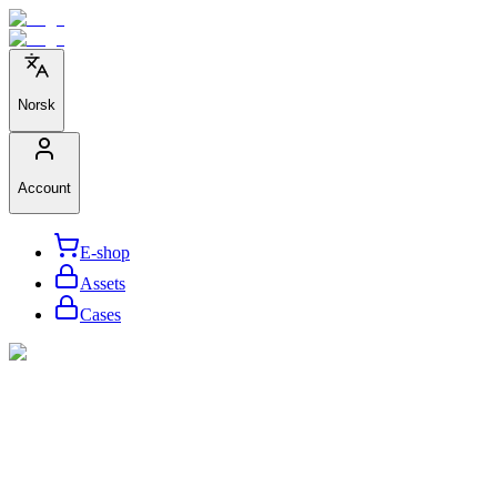
Norsk
Account
E-shop
Assets
Cases