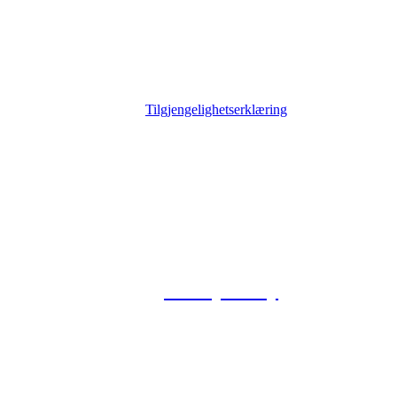
Tilgjengelighetserklæring
© 2026 Foxway
Privacy Policy