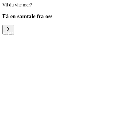
Vil du vite mer?
We help large organizations, the public
Få en samtale fra oss
sector and resellers of consumer
electronics to become more circular in
the way they think and act. To be
specific, we provide our partners and
customers with different services that
help them to manage mobile phones,
computers and other tech devices in a
way that is both cost-efficient and
sustainable.