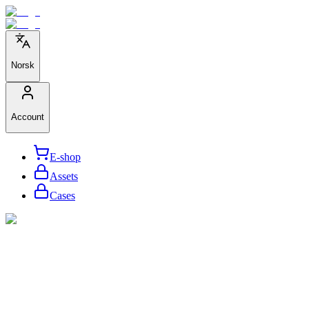
Norsk
Account
E-shop
Assets
Cases