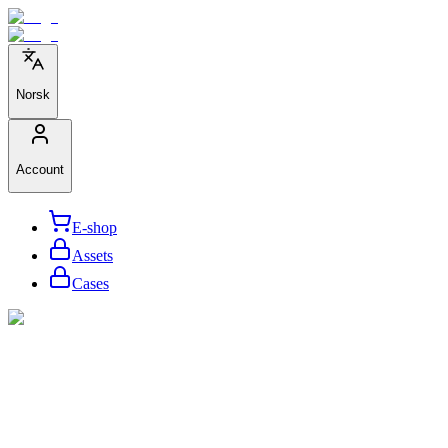
Norsk
Account
E-shop
Assets
Cases