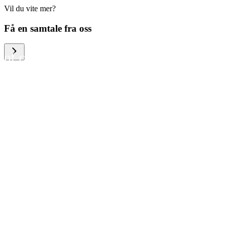
Vil du vite mer?
We help large organizations,
Få en samtale fra oss
the public sector and resellers
of consumer electronics to
become more circular in the
way they think and act. To be
specific, we provide our
partners and customers with
different services that help
them to manage mobile
phones, computers and other
tech devices in a way that is