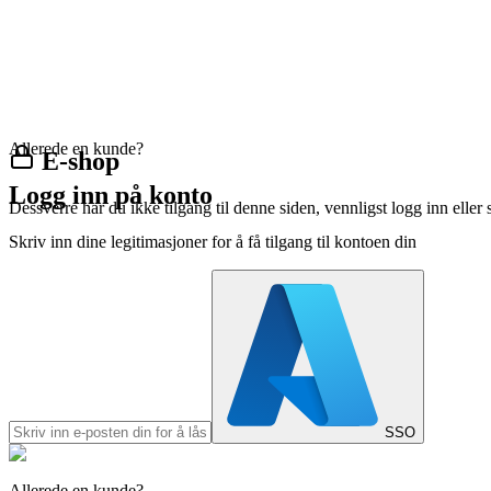
Allerede en kunde?
E-shop
Logg inn på konto
Dessverre har du ikke tilgang til denne siden, vennligst logg inn eller 
Skriv inn dine legitimasjoner for å få tilgang til kontoen din
SSO
Allerede en kunde?