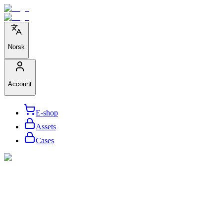
Norsk
Account
E-shop
Assets
Cases