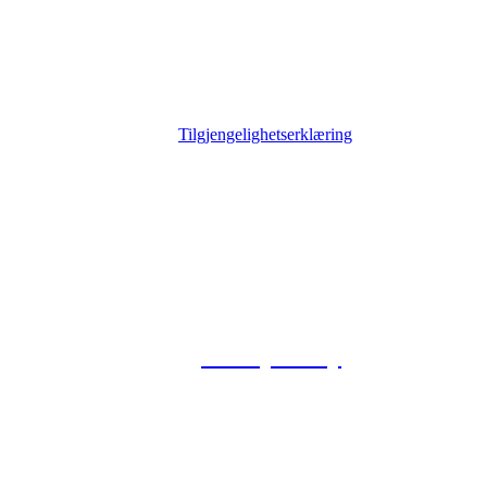
Tilgjengelighetserklæring
© 2026 Foxway
Privacy Policy