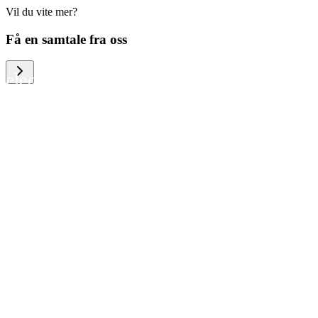
Vil du vite mer?
We help large organizations, the public
Få en samtale fra oss
sector and resellers of consumer
electronics to become more circular in
the way they think and act. To be
specific, we provide our partners and
customers with different services that
help them to manage mobile phones,
computers and other tech devices in a
way that is both cost-efficient and
sustainable.