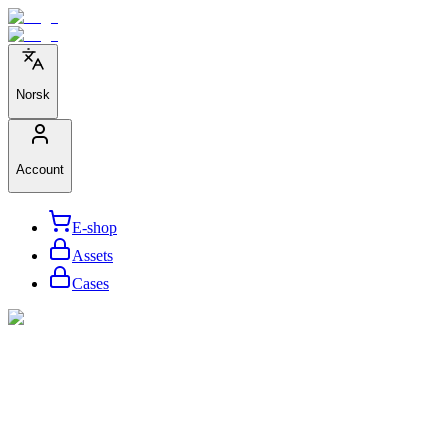
Norsk
Account
E-shop
Assets
Cases