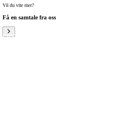
Vil du vite mer?
We help large organizations, the public
Få en samtale fra oss
sector and resellers of consumer
electronics to become more circular in
the way they think and act. To be
specific, we provide our partners and
customers with different services that
help them to manage mobile phones,
computers and other tech devices in a
way that is both cost-efficient and
sustainable.