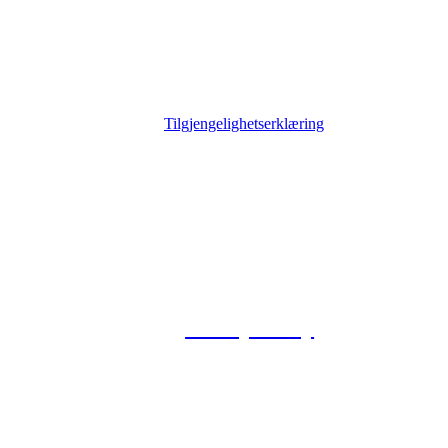
Tilgjengelighetserklæring
© 2026 Foxway
Privacy Policy