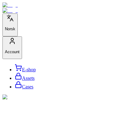
Norsk
Account
E-shop
Assets
Cases