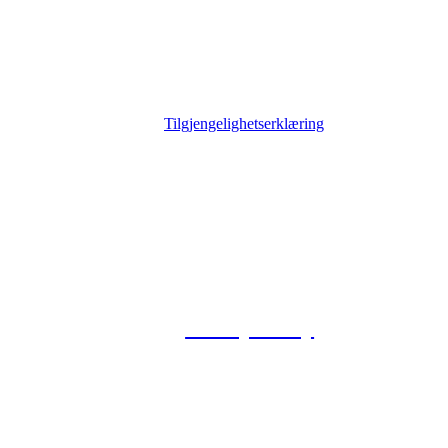
Tilgjengelighetserklæring
© 2026 Foxway
Privacy Policy