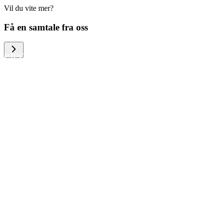
Vil du vite mer?
We help large organizations, the public
Få en samtale fra oss
sector and resellers of consumer
electronics to become more circular in
the way they think and act. To be
specific, we provide our partners and
customers with different services that
help them to manage mobile phones,
computers and other tech devices in a
way that is both cost-efficient and
sustainable.