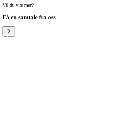
Vil du vite mer?
We help large organizations, the public
Få en samtale fra oss
sector and resellers of consumer
electronics to become more circular in
the way they think and act. To be
specific, we provide our partners and
customers with different services that
help them to manage mobile phones,
computers and other tech devices in a
way that is both cost-efficient and
sustainable.