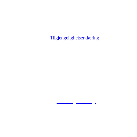
Tilgjengelighetserklæring
© 2026 Foxway
Privacy Policy