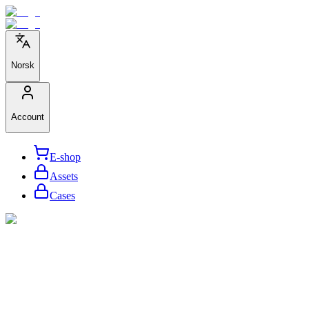
Norsk
Account
E-shop
Assets
Cases