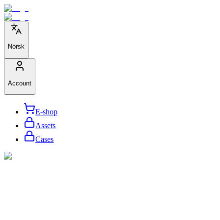
Norsk
Account
E-shop
Assets
Cases