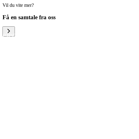
Vil du vite mer?
We help large organizations, the public
Få en samtale fra oss
sector and resellers of consumer
electronics to become more circular in
the way they think and act. To be
specific, we provide our partners and
customers with different services that
help them to manage mobile phones,
computers and other tech devices in a
way that is both cost-efficient and
sustainable.