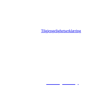
Tilgjengelighetserklæring
© 2026 Foxway
Privacy Policy