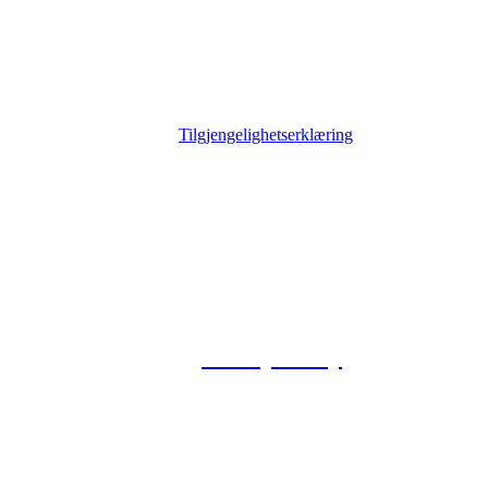
Tilgjengelighetserklæring
© 2026 Foxway
Privacy Policy