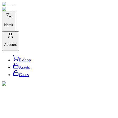
Norsk
Account
E-shop
Assets
Cases