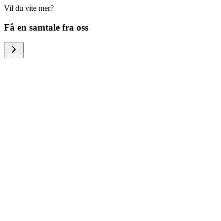
Vil du vite mer?
We help large organizations, the public
Få en samtale fra oss
sector and resellers of consumer
electronics to become more circular in
the way they think and act. To be
specific, we provide our partners and
customers with different services that
help them to manage mobile phones,
computers and other tech devices in a
way that is both cost-efficient and
sustainable.