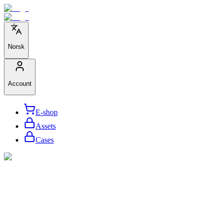
Norsk
Account
E-shop
Assets
Cases