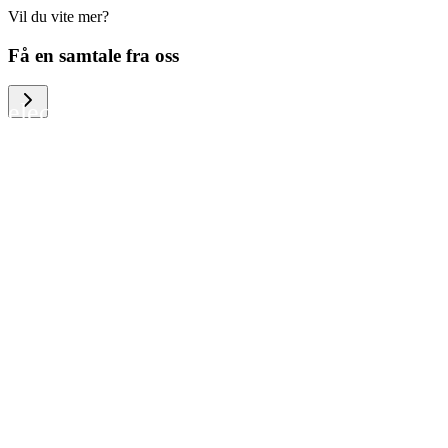
Vil du vite mer?
We help large organizations, the public
Få en samtale fra oss
sector and resellers of consumer
electronics to become more circular in
the way they think and act. To be
specific, we provide our partners and
customers with different services that
help them to manage mobile phones,
computers and other tech devices in a
way that is both cost-efficient and
sustainable.