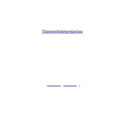
Tilgjengelighetserklæring
© 2026 Foxway
Privacy Policy