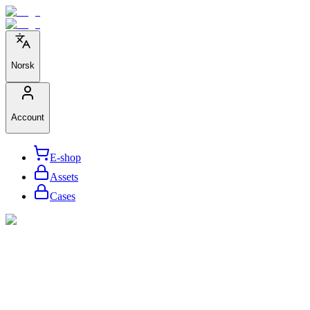
Norsk
Account
E-shop
Assets
Cases