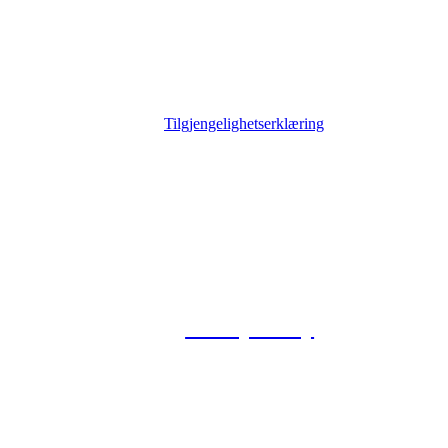
Tilgjengelighetserklæring
© 2026 Foxway
Privacy Policy