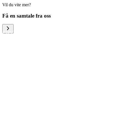
Vil du vite mer?
We help large organizations, the public
Få en samtale fra oss
sector and resellers of consumer
electronics to become more circular in
the way they think and act. To be
specific, we provide our partners and
customers with different services that
help them to manage mobile phones,
computers and other tech devices in a
way that is both cost-efficient and
sustainable.