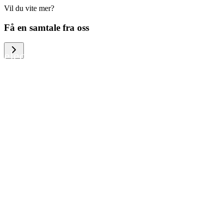
Vil du vite mer?
We help large organizations, the public
Få en samtale fra oss
sector and resellers of consumer
electronics to become more circular in
the way they think and act. To be
specific, we provide our partners and
customers with different services that
help them to manage mobile phones,
computers and other tech devices in a
way that is both cost-efficient and
sustainable.