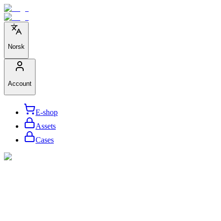
Norsk
Account
E-shop
Assets
Cases