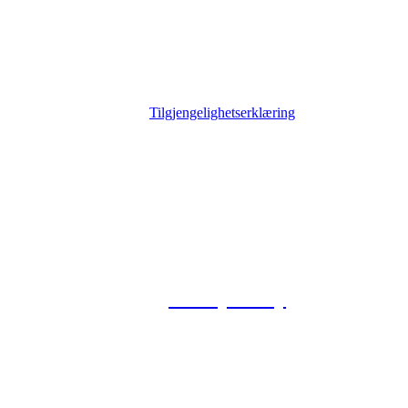
Tilgjengelighetserklæring
© 2026 Foxway
Privacy Policy