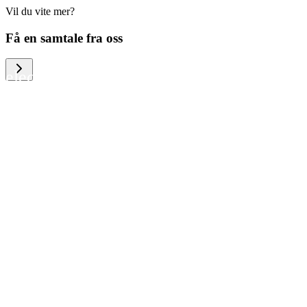
Vil du vite mer?
We help large organizations, the public
Få en samtale fra oss
sector and resellers of consumer
electronics to become more circular in
the way they think and act. To be
specific, we provide our partners and
customers with different services that
help them to manage mobile phones,
computers and other tech devices in a
way that is both cost-efficient and
sustainable.