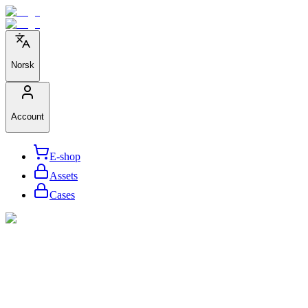
Norsk
Account
E-shop
Assets
Cases