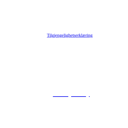
Tilgjengelighetserklæring
© 2026 Foxway
Privacy Policy