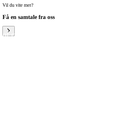
Vil du vite mer?
We help large organizations,
Få en samtale fra oss
the public sector and resellers
of consumer electronics to
become more circular in the
way they think and act. To be
specific, we provide our
partners and customers with
different services that help
them to manage mobile
phones, computers and other
tech devices in a way that is