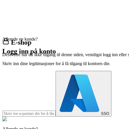
Allerede en kunde?
E-shop
Logg inn på konto
Dessverre har du ikke tilgang til denne siden, vennligst logg inn eller 
Skriv inn dine legitimasjoner for å få tilgang til kontoen din
SSO
Allerede en kunde?