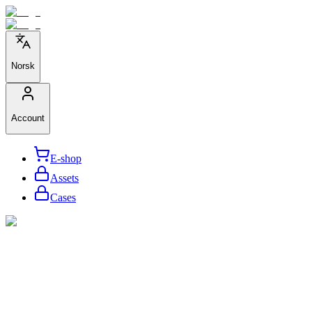
Norsk
Account
E-shop
Assets
Cases