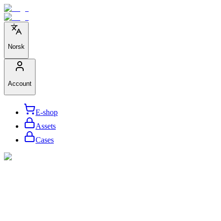
Norsk
Account
E-shop
Assets
Cases