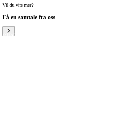
Vil du vite mer?
We help large organizations, the public
Få en samtale fra oss
sector and resellers of consumer
electronics to become more circular in
the way they think and act. To be
specific, we provide our partners and
customers with different services that
help them to manage mobile phones,
computers and other tech devices in a
way that is both cost-efficient and
sustainable.