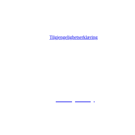
Tilgjengelighetserklæring
© 2026 Foxway
Privacy Policy