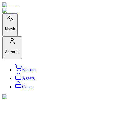
Norsk
Account
E-shop
Assets
Cases