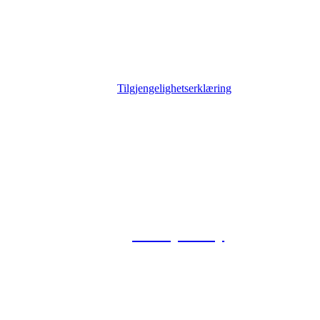
Tilgjengelighetserklæring
© 2026 Foxway
Privacy Policy