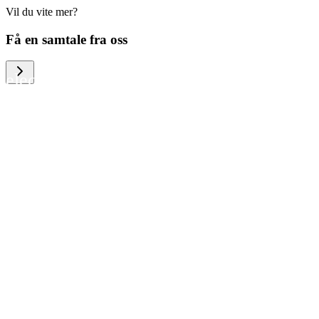
Vil du vite mer?
We help large organizations, the public
Få en samtale fra oss
sector and resellers of consumer
electronics to become more circular in
the way they think and act. To be
specific, we provide our partners and
customers with different services that
help them to manage mobile phones,
computers and other tech devices in a
way that is both cost-efficient and
sustainable.