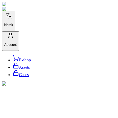
Norsk
Account
E-shop
Assets
Cases