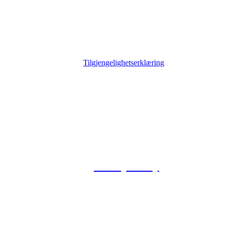
Tilgjengelighetserklæring
© 2026 Foxway
Privacy Policy