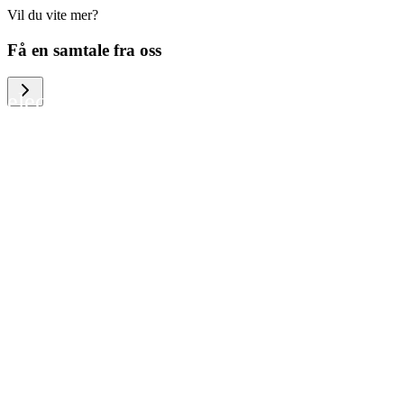
Vil du vite mer?
We help large organizations, the public
Få en samtale fra oss
sector and resellers of consumer
electronics to become more circular in
the way they think and act. To be
specific, we provide our partners and
customers with different services that
help them to manage mobile phones,
computers and other tech devices in a
way that is both cost-efficient and
sustainable.