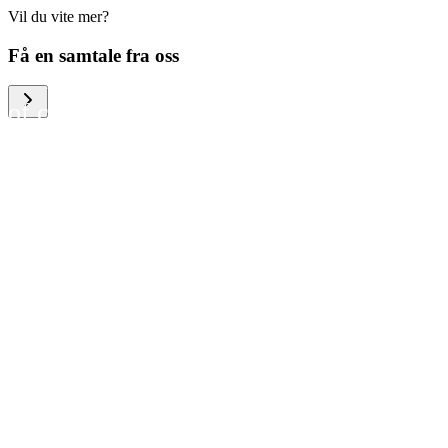
Vil du vite mer?
We help large organizations,
Få en samtale fra oss
the public sector and resellers
of consumer electronics to
become more circular in the
way they think and act. To be
specific, we provide our
partners and customers with
different services that help
them to manage mobile
phones, computers and other
tech devices in a way that is