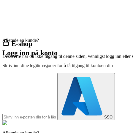
Allerede en kunde?
E-shop
Logg inn på konto
Dessverre har du ikke tilgang til denne siden, vennligst logg inn eller 
Skriv inn dine legitimasjoner for å få tilgang til kontoen din
SSO
Allerede en kunde?