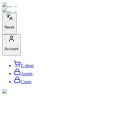
Norsk
Account
E-shop
Assets
Cases