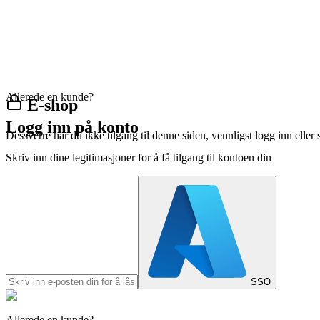
Allerede en kunde?
E-shop
Logg inn på konto
Dessverre har du ikke tilgang til denne siden, vennligst logg inn eller 
Skriv inn dine legitimasjoner for å få tilgang til kontoen din
SSO
Allerede en kunde?