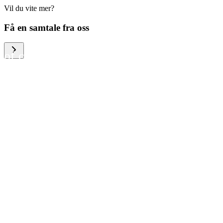
Vil du vite mer?
We help large organizations,
Få en samtale fra oss
the public sector and resellers
of consumer electronics to
become more circular in the
way they think and act. To be
specific, we provide our
partners and customers with
different services that help
them to manage mobile
phones, computers and other
tech devices in a way that is