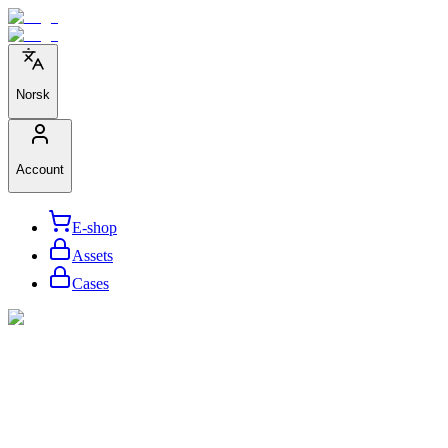
Norsk
Account
E-shop
Assets
Cases