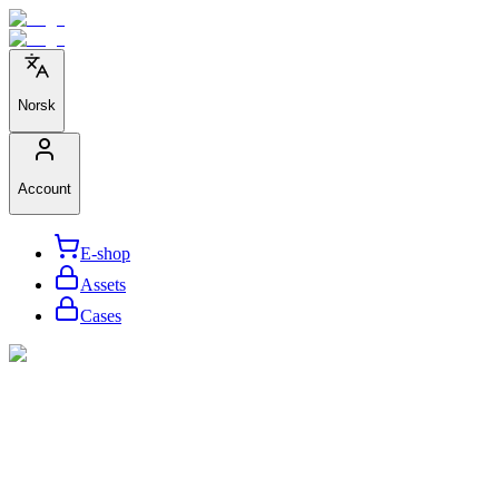
Norsk
Account
E-shop
Assets
Cases