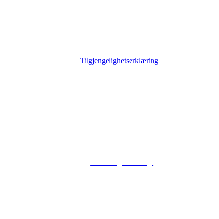
Tilgjengelighetserklæring
© 2026 Foxway
Privacy Policy