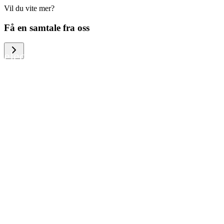
Vil du vite mer?
We help large organizations, the public
Få en samtale fra oss
sector and resellers of consumer
electronics to become more circular in
the way they think and act. To be
specific, we provide our partners and
customers with different services that
help them to manage mobile phones,
computers and other tech devices in a
way that is both cost-efficient and
sustainable.