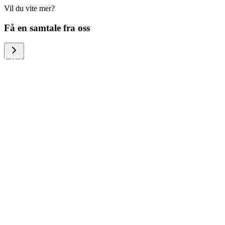
Vil du vite mer?
We help large organizations, the public
Få en samtale fra oss
sector and resellers of consumer
electronics to become more circular in
the way they think and act. To be
specific, we provide our partners and
customers with different services that
help them to manage mobile phones,
computers and other tech devices in a
way that is both cost-efficient and
sustainable.