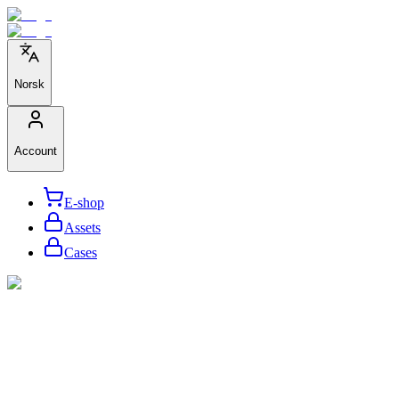
Norsk
Account
E-shop
Assets
Cases