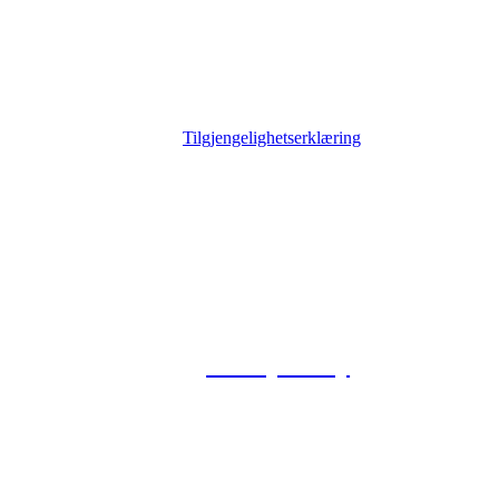
Tilgjengelighetserklæring
© 2026 Foxway
Privacy Policy