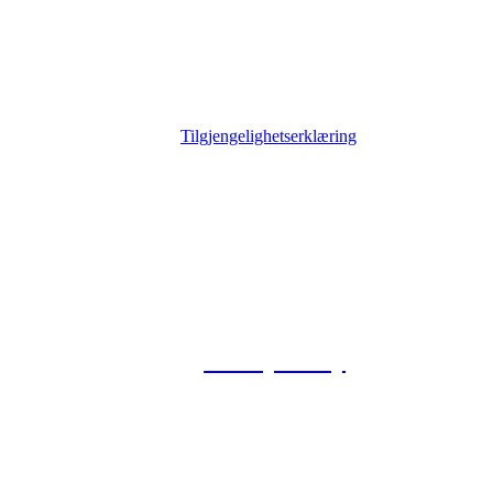
Tilgjengelighetserklæring
© 2026 Foxway
Privacy Policy