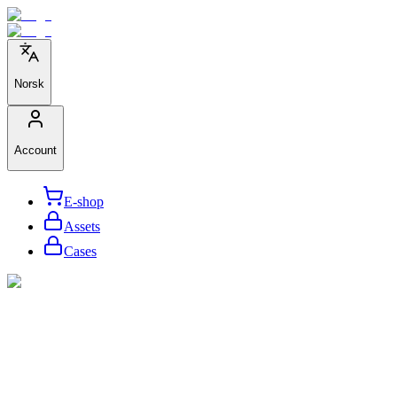
Norsk
Account
E-shop
Assets
Cases