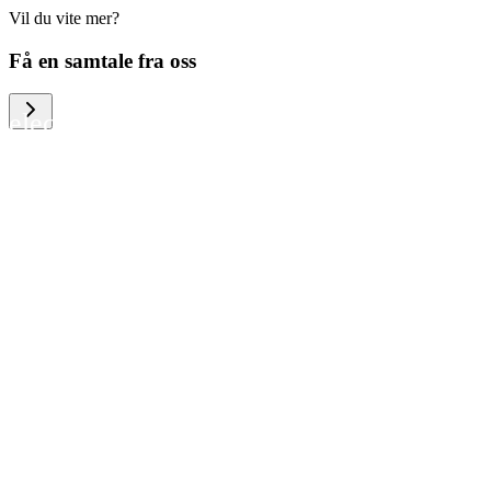
Vil du vite mer?
We help large organizations, the public
Få en samtale fra oss
sector and resellers of consumer
electronics to become more circular in
the way they think and act. To be
specific, we provide our partners and
customers with different services that
help them to manage mobile phones,
computers and other tech devices in a
way that is both cost-efficient and
sustainable.