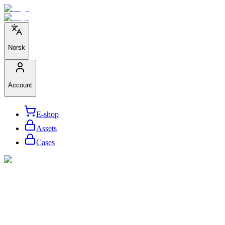
Norsk
Account
E-shop
Assets
Cases