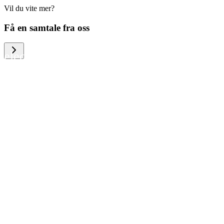
Vil du vite mer?
We help large organizations, the public
Få en samtale fra oss
sector and resellers of consumer
electronics to become more circular in
the way they think and act. To be
specific, we provide our partners and
customers with different services that
help them to manage mobile phones,
computers and other tech devices in a
way that is both cost-efficient and
sustainable.