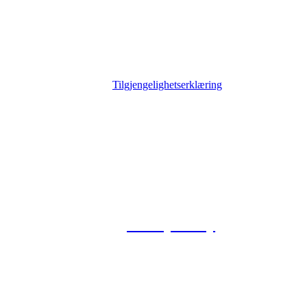
Tilgjengelighetserklæring
© 2026 Foxway
Privacy Policy