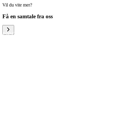
Vil du vite mer?
We help large organizations, the public
Få en samtale fra oss
sector and resellers of consumer
electronics to become more circular in
the way they think and act. To be
specific, we provide our partners and
customers with different services that
help them to manage mobile phones,
computers and other tech devices in a
way that is both cost-efficient and
sustainable.