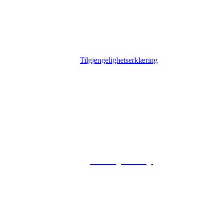
Tilgjengelighetserklæring
© 2026 Foxway
Privacy Policy