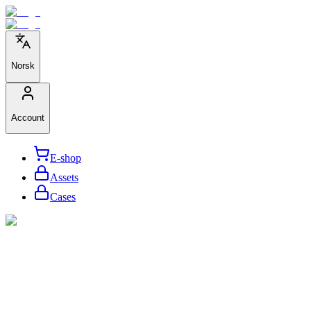
Norsk
Account
E-shop
Assets
Cases