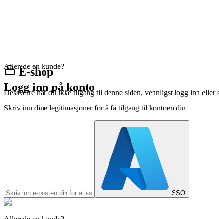
Allerede en kunde?
E-shop
Logg inn på konto
Dessverre har du ikke tilgang til denne siden, vennligst logg inn eller 
Skriv inn dine legitimasjoner for å få tilgang til kontoen din
SSO
Allerede en kunde?