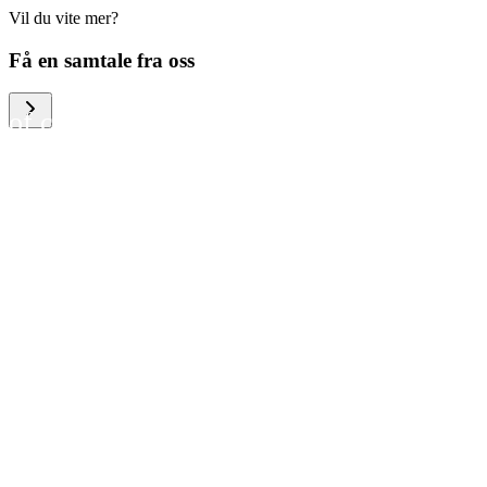
Vil du vite mer?
We help large organizations,
Få en samtale fra oss
the public sector and resellers
of consumer electronics to
become more circular in the
way they think and act. To be
specific, we provide our
partners and customers with
different services that help
them to manage mobile
phones, computers and other
tech devices in a way that is