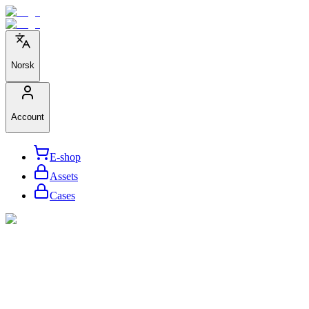
Norsk
Account
E-shop
Assets
Cases