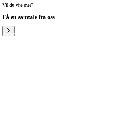
Vil du vite mer?
We help large organizations, the public
Få en samtale fra oss
sector and resellers of consumer
electronics to become more circular in
the way they think and act. To be
specific, we provide our partners and
customers with different services that
help them to manage mobile phones,
computers and other tech devices in a
way that is both cost-efficient and
sustainable.