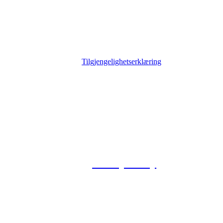
Tilgjengelighetserklæring
© 2026 Foxway
Privacy Policy