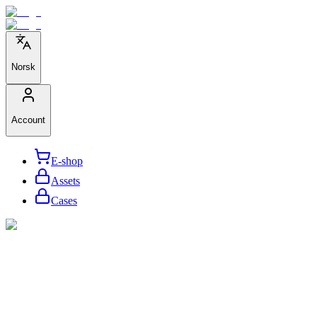
Norsk
Account
E-shop
Assets
Cases