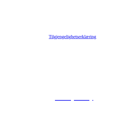
Tilgjengelighetserklæring
© 2026 Foxway
Privacy Policy