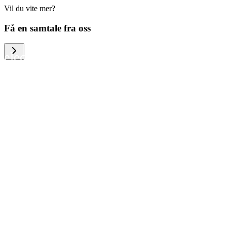
Vil du vite mer?
We help large organizations, the public
Få en samtale fra oss
sector and resellers of consumer
electronics to become more circular in
the way they think and act. To be
specific, we provide our partners and
customers with different services that
help them to manage mobile phones,
computers and other tech devices in a
way that is both cost-efficient and
sustainable.