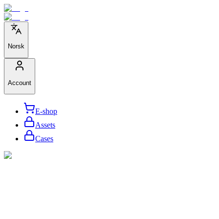
Norsk
Account
E-shop
Assets
Cases