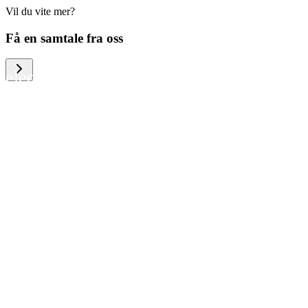
Vil du vite mer?
We help large organizations, the public
Få en samtale fra oss
sector and resellers of consumer
electronics to become more circular in
the way they think and act. To be
specific, we provide our partners and
customers with different services that
help them to manage mobile phones,
computers and other tech devices in a
way that is both cost-efficient and
sustainable.