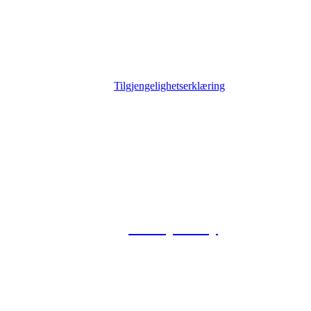
Tilgjengelighetserklæring
© 2026 Foxway
Privacy Policy