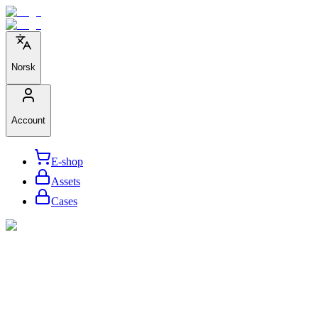
Norsk
Account
E-shop
Assets
Cases