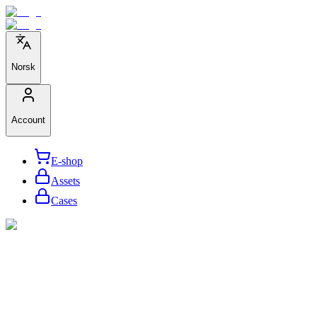
Norsk
Account
E-shop
Assets
Cases