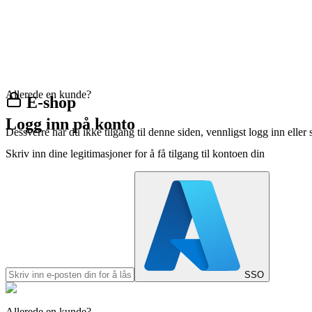
Allerede en kunde?
E-shop
Logg inn på konto
Dessverre har du ikke tilgang til denne siden, vennligst logg inn eller 
Skriv inn dine legitimasjoner for å få tilgang til kontoen din
SSO
Allerede en kunde?