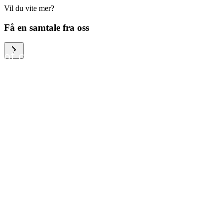
Vil du vite mer?
We help large organizations,
Få en samtale fra oss
the public sector and resellers
of consumer electronics to
become more circular in the
way they think and act. To be
specific, we provide our
partners and customers with
different services that help
them to manage mobile
phones, computers and other
tech devices in a way that is