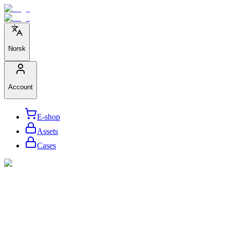
Norsk
Account
E-shop
Assets
Cases