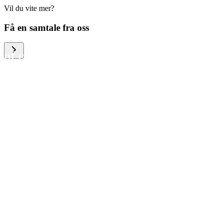
Vil du vite mer?
We help large organizations,
Få en samtale fra oss
the public sector and resellers
of consumer electronics to
become more circular in the
way they think and act. To be
specific, we provide our
partners and customers with
different services that help
them to manage mobile
phones, computers and other
tech devices in a way that is