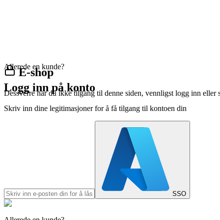
Allerede en kunde?
E-shop
Logg inn på konto
Dessverre har du ikke tilgang til denne siden, vennligst logg inn eller 
Skriv inn dine legitimasjoner for å få tilgang til kontoen din
SSO
Allerede en kunde?