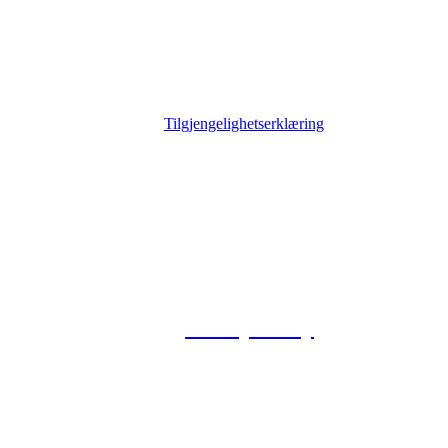
Tilgjengelighetserklæring
© 2026 Foxway
Privacy Policy