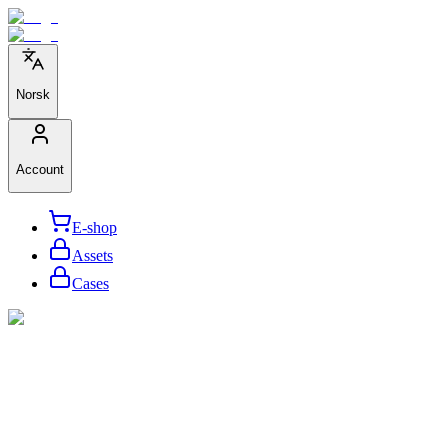
Norsk
Account
E-shop
Assets
Cases