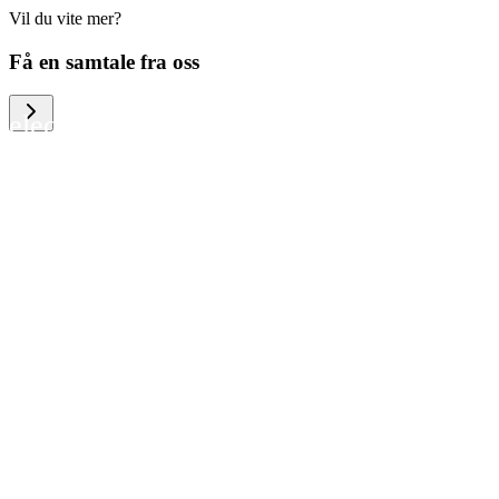
Vil du vite mer?
We help large organizations, the public
Få en samtale fra oss
sector and resellers of consumer
electronics to become more circular in
the way they think and act. To be
specific, we provide our partners and
customers with different services that
help them to manage mobile phones,
computers and other tech devices in a
way that is both cost-efficient and
sustainable.