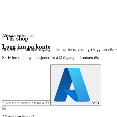
Allerede en kunde?
E-shop
Logg inn på konto
Dessverre har du ikke tilgang til denne siden, vennligst logg inn eller 
Skriv inn dine legitimasjoner for å få tilgang til kontoen din
SSO
Allerede en kunde?