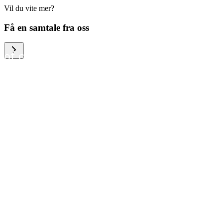
Vil du vite mer?
We help large organizations,
Få en samtale fra oss
the public sector and resellers
of consumer electronics to
become more circular in the
way they think and act. To be
specific, we provide our
partners and customers with
different services that help
them to manage mobile
phones, computers and other
tech devices in a way that is