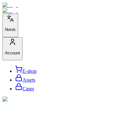
Norsk
Account
E-shop
Assets
Cases