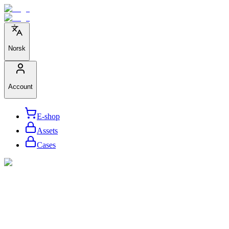
Norsk
Account
E-shop
Assets
Cases