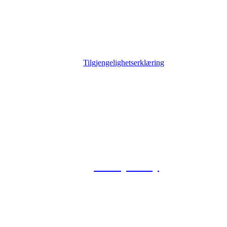
Tilgjengelighetserklæring
© 2026 Foxway
Privacy Policy