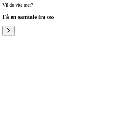
Vil du vite mer?
We help large organizations, the public
Få en samtale fra oss
sector and resellers of consumer
electronics to become more circular in
the way they think and act. To be
specific, we provide our partners and
customers with different services that
help them to manage mobile phones,
computers and other tech devices in a
way that is both cost-efficient and
sustainable.