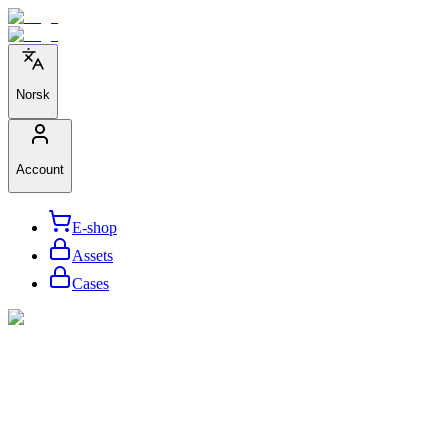
Norsk
Account
E-shop
Assets
Cases