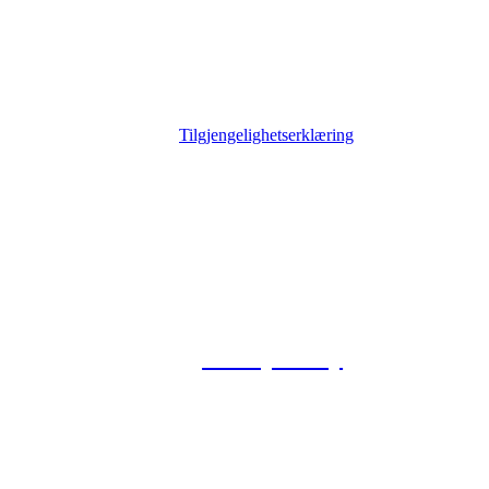
Tilgjengelighetserklæring
© 2026 Foxway
Privacy Policy