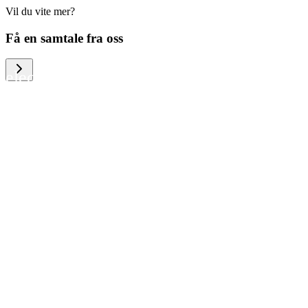
Vil du vite mer?
We help large organizations, the public
Få en samtale fra oss
sector and resellers of consumer
electronics to become more circular in
the way they think and act. To be
specific, we provide our partners and
customers with different services that
help them to manage mobile phones,
computers and other tech devices in a
way that is both cost-efficient and
sustainable.