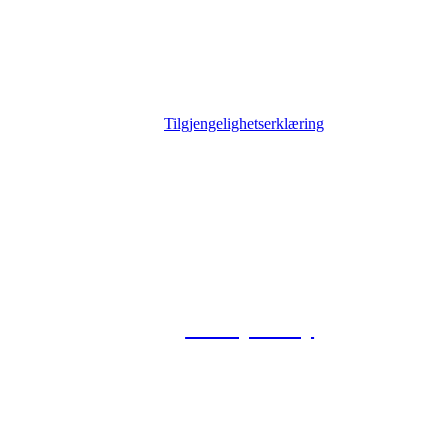
Tilgjengelighetserklæring
© 2026 Foxway
Privacy Policy