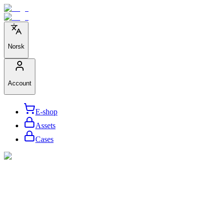
Norsk
Account
E-shop
Assets
Cases