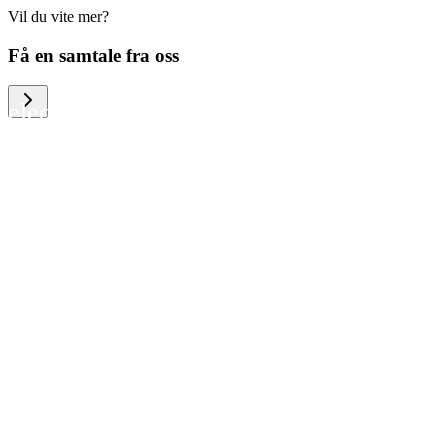
Vil du vite mer?
We help large organizations, the public
Få en samtale fra oss
sector and resellers of consumer
electronics to become more circular in
the way they think and act. To be
specific, we provide our partners and
customers with different services that
help them to manage mobile phones,
computers and other tech devices in a
way that is both cost-efficient and
sustainable.