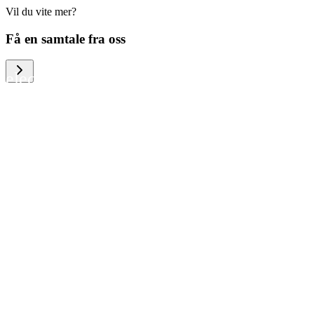
Vil du vite mer?
We help large organizations, the public
Få en samtale fra oss
sector and resellers of consumer
electronics to become more circular in
the way they think and act. To be
specific, we provide our partners and
customers with different services that
help them to manage mobile phones,
computers and other tech devices in a
way that is both cost-efficient and
sustainable.