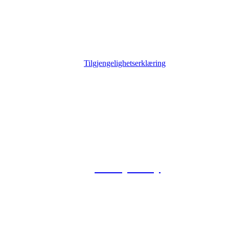
Tilgjengelighetserklæring
© 2026 Foxway
Privacy Policy