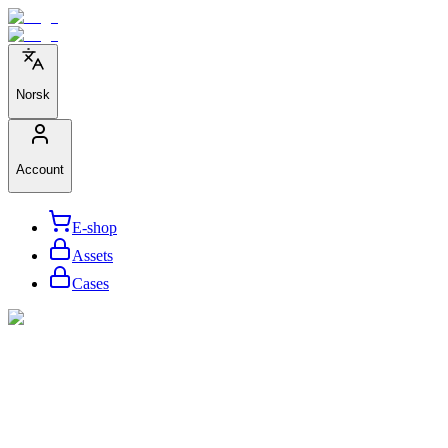
Norsk
Account
E-shop
Assets
Cases