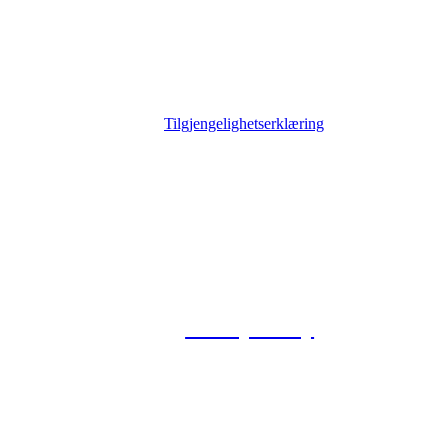
Tilgjengelighetserklæring
© 2026 Foxway
Privacy Policy