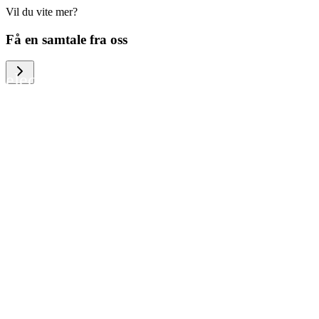
Vil du vite mer?
We help large organizations, the public
Få en samtale fra oss
sector and resellers of consumer
electronics to become more circular in
the way they think and act. To be
specific, we provide our partners and
customers with different services that
help them to manage mobile phones,
computers and other tech devices in a
way that is both cost-efficient and
sustainable.