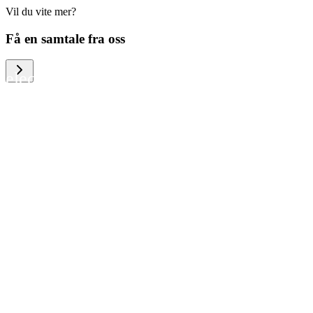
Vil du vite mer?
We help large organizations, the public
Få en samtale fra oss
sector and resellers of consumer
electronics to become more circular in
the way they think and act. To be
specific, we provide our partners and
customers with different services that
help them to manage mobile phones,
computers and other tech devices in a
way that is both cost-efficient and
sustainable.