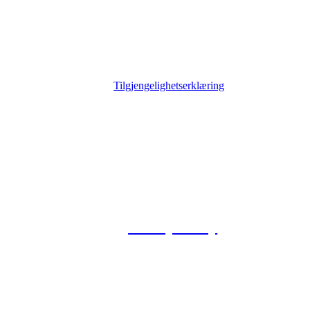
Tilgjengelighetserklæring
© 2026 Foxway
Privacy Policy