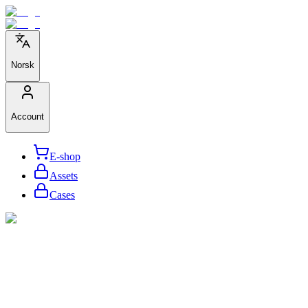
Norsk
Account
E-shop
Assets
Cases