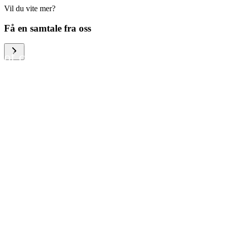
Vil du vite mer?
We help large organizations,
Få en samtale fra oss
the public sector and resellers
of consumer electronics to
become more circular in the
way they think and act. To be
specific, we provide our
partners and customers with
different services that help
them to manage mobile
phones, computers and other
tech devices in a way that is