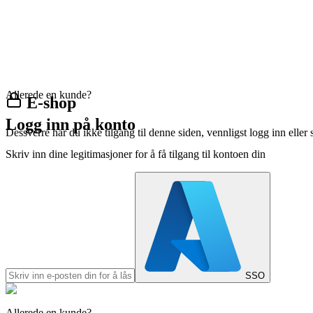
Allerede en kunde?
E-shop
Logg inn på konto
Dessverre har du ikke tilgang til denne siden, vennligst logg inn eller 
Skriv inn dine legitimasjoner for å få tilgang til kontoen din
SSO
Allerede en kunde?