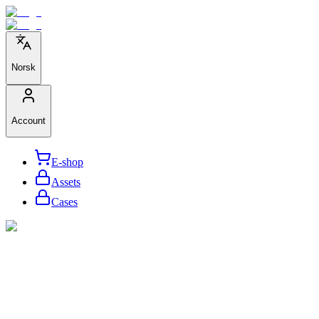
Norsk
Account
E-shop
Assets
Cases