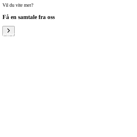
Vil du vite mer?
We help large organizations, the public
Få en samtale fra oss
sector and resellers of consumer
electronics to become more circular in
the way they think and act. To be
specific, we provide our partners and
customers with different services that
help them to manage mobile phones,
computers and other tech devices in a
way that is both cost-efficient and
sustainable.