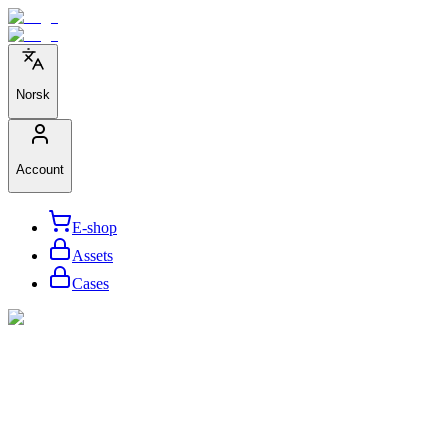
Norsk
Account
E-shop
Assets
Cases