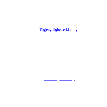
Tilgjengelighetserklæring
© 2026 Foxway
Privacy Policy