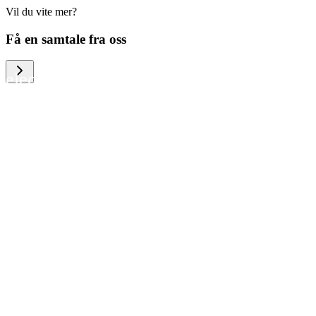
Vil du vite mer?
We help large organizations, the public
Få en samtale fra oss
sector and resellers of consumer
electronics to become more circular in
the way they think and act. To be
specific, we provide our partners and
customers with different services that
help them to manage mobile phones,
computers and other tech devices in a
way that is both cost-efficient and
sustainable.