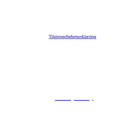
Tilgjengelighetserklæring
© 2026 Foxway
Privacy Policy