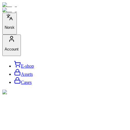
Norsk
Account
E-shop
Assets
Cases