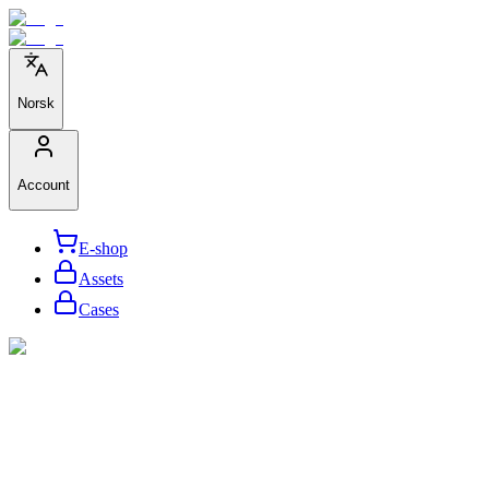
Norsk
Account
E-shop
Assets
Cases