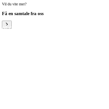
Vil du vite mer?
We help large organizations,
Få en samtale fra oss
the public sector and resellers
of consumer electronics to
become more circular in the
way they think and act. To be
specific, we provide our
partners and customers with
different services that help
them to manage mobile
phones, computers and other
tech devices in a way that is