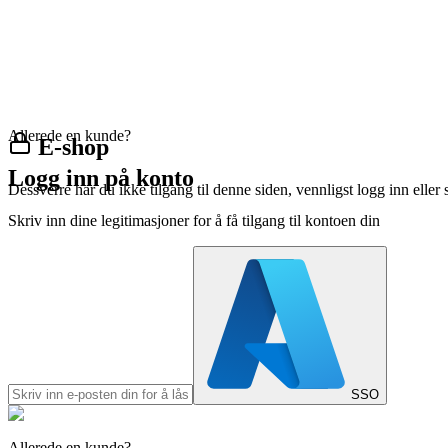
Allerede en kunde?
E-shop
Logg inn på konto
Dessverre har du ikke tilgang til denne siden, vennligst logg inn eller 
Skriv inn dine legitimasjoner for å få tilgang til kontoen din
SSO
Allerede en kunde?