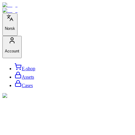
Norsk
Account
E-shop
Assets
Cases