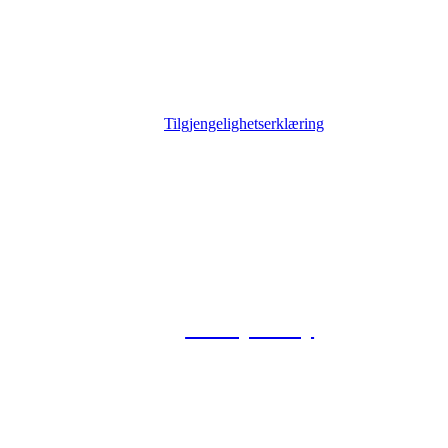
Tilgjengelighetserklæring
© 2026 Foxway
Privacy Policy