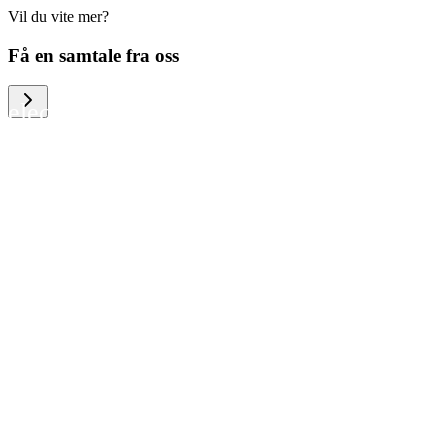
Vil du vite mer?
We help large organizations, the public
Få en samtale fra oss
sector and resellers of consumer
electronics to become more circular in
the way they think and act. To be
specific, we provide our partners and
customers with different services that
help them to manage mobile phones,
computers and other tech devices in a
way that is both cost-efficient and
sustainable.