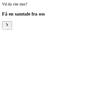
Vil du vite mer?
We help large organizations,
Få en samtale fra oss
the public sector and resellers
of consumer electronics to
become more circular in the
way they think and act. To be
specific, we provide our
partners and customers with
different services that help
them to manage mobile
phones, computers and other
tech devices in a way that is