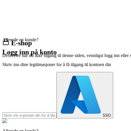
Allerede en kunde?
E-shop
Logg inn på konto
Dessverre har du ikke tilgang til denne siden, vennligst logg inn eller 
Skriv inn dine legitimasjoner for å få tilgang til kontoen din
SSO
Allerede en kunde?