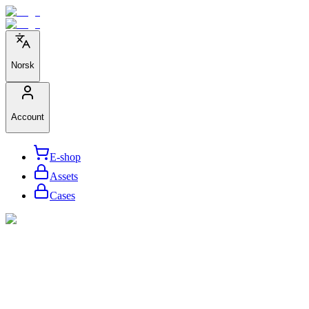
Norsk
Account
E-shop
Assets
Cases