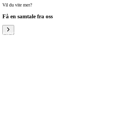
Vil du vite mer?
We help large organizations, the public
Få en samtale fra oss
sector and resellers of consumer
electronics to become more circular in
the way they think and act. To be
specific, we provide our partners and
customers with different services that
help them to manage mobile phones,
computers and other tech devices in a
way that is both cost-efficient and
sustainable.