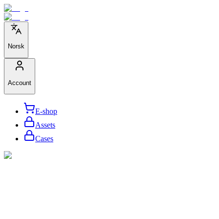
Norsk
Account
E-shop
Assets
Cases