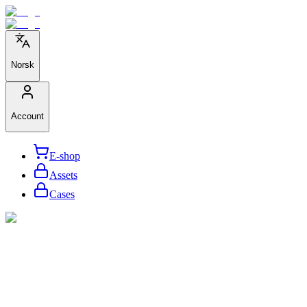
Norsk
Account
E-shop
Assets
Cases