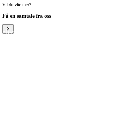
Vil du vite mer?
We help large organizations, the public
Få en samtale fra oss
sector and resellers of consumer
electronics to become more circular in
the way they think and act. To be
specific, we provide our partners and
customers with different services that
help them to manage mobile phones,
computers and other tech devices in a
way that is both cost-efficient and
sustainable.