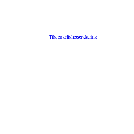
Tilgjengelighetserklæring
© 2026 Foxway
Privacy Policy