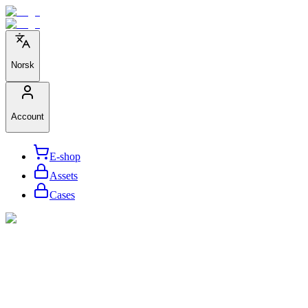
Norsk
Account
E-shop
Assets
Cases