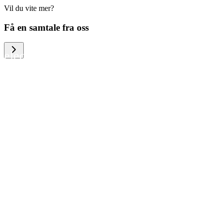
Vil du vite mer?
We help large organizations, the public
Få en samtale fra oss
sector and resellers of consumer
electronics to become more circular in
the way they think and act. To be
specific, we provide our partners and
customers with different services that
help them to manage mobile phones,
computers and other tech devices in a
way that is both cost-efficient and
sustainable.