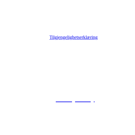
Tilgjengelighetserklæring
© 2026 Foxway
Privacy Policy