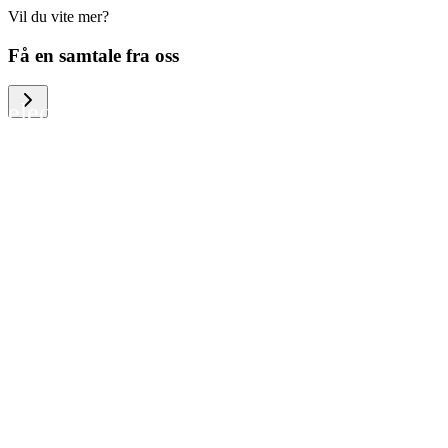
Vil du vite mer?
We help large organizations, the public
Få en samtale fra oss
sector and resellers of consumer
electronics to become more circular in
the way they think and act. To be
specific, we provide our partners and
customers with different services that
help them to manage mobile phones,
computers and other tech devices in a
way that is both cost-efficient and
sustainable.