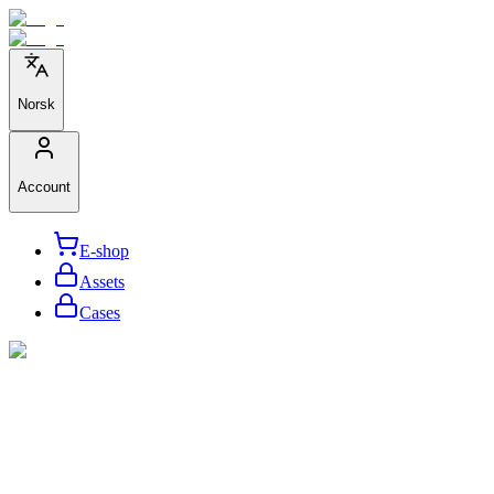
Norsk
Account
E-shop
Assets
Cases