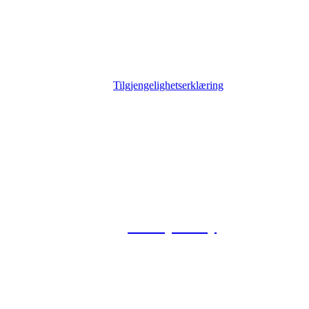
Tilgjengelighetserklæring
© 2026 Foxway
Privacy Policy